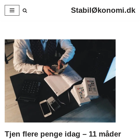
StabilØkonomi.dk
Spring
til
indhold
Tjen flere penge idag – 11 måder