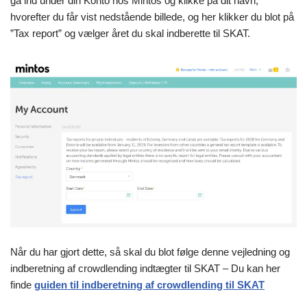
gå ind under din Konto hos Mintos og klikke på dit navn,
hvorefter du får vist nedstående billede, og her klikker du blot på
”Tax report” og vælger året du skal indberette til SKAT.
Når du har gjort dette, så skal du blot følge denne vejledning og
indberetning af crowdlending indtægter til SKAT – Du kan her
finde
guiden til indberetning af crowdlending til SKAT