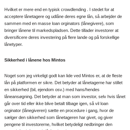
Hvilket er mere end en typisk crowdlending . I stedet for at
acceptere lånetagere og udlåne deres egne lån, så arbejder de
sammen med en masse loan orginators (lånegivere), som
bringer lånene til markedspladsen. Dette tillader investorer at
diversificere deres investering på flere lande og på forskellige
lånetyper.
Sikkerhed i lånene hos Mintos
Noget som jeg virkeligt godt kan lide ved Mintos er, at de fleste
lån på platformen er sikre. Det betyder at lånetagerne har stillet
en sikkerhed (bil, ejendom osv.) med hans/hendes
låneansøgning. Det betyder at man som investor, selv hvis lånet
går over tid eller ikke blive betalt tilbage igen, så vil loan
orginator (lånegiveren) sætte en procedure i gang, hvor de
sælger den sikkerhed som lånetageren har givet, og giver
pengene til investorerne, hvilket betydeligt nedbringer den