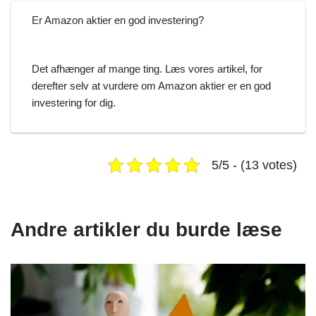
Er Amazon aktier en god investering?
Det afhænger af mange ting. Læs vores artikel, for
derefter selv at vurdere om Amazon aktier er en god
investering for dig.
5/5 - (13 votes)
Andre artikler du burde læse