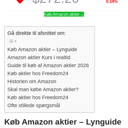
0.14%
Køb Amazon aktier→
Gå direkte til afsnittet om:
Køb Amazon aktier – Lynguide
Amazon aktier Kurs i realtid
Guide til køb af Amazon aktier 2026
Køb aktier hos Freedom24
Historien om Amazon
Skal man købe Amazon aktier?
Køb aktier hos Freedom24
Ofte stillede spørgsmål
Køb Amazon aktier – Lynguide