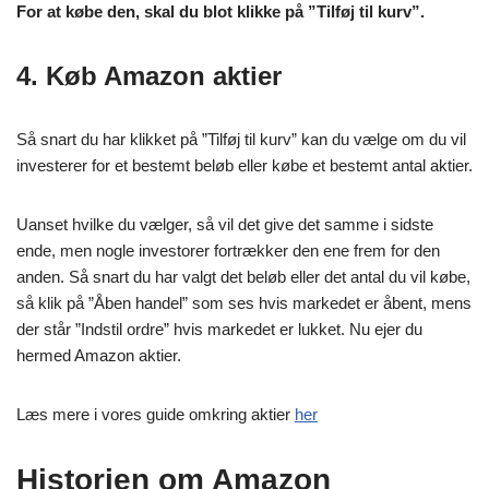
For at købe den, skal du blot klikke på ”Tilføj til kurv”.
4. Køb Amazon aktier
Så snart du har klikket på ”Tilføj til kurv” kan du vælge om du vil
investerer for et bestemt beløb eller købe et bestemt antal aktier.
Uanset hvilke du vælger, så vil det give det samme i sidste
ende, men nogle investorer fortrækker den ene frem for den
anden. Så snart du har valgt det beløb eller det antal du vil købe,
så klik på ”Åben handel” som ses hvis markedet er åbent, mens
der står ”Indstil ordre” hvis markedet er lukket. Nu ejer du
hermed Amazon aktier.
Læs mere i vores guide omkring aktier
her
Historien om Amazon