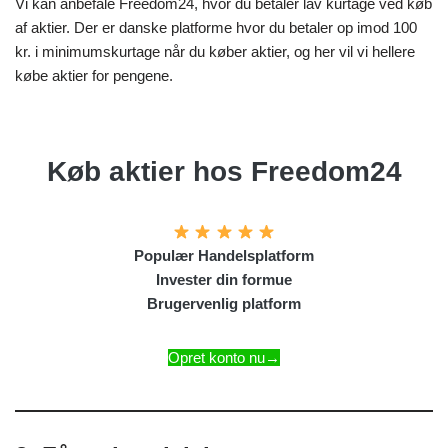
Vi kan anbefale Freedom24, hvor du betaler lav kurtage ved køb
af aktier. Der er danske platforme hvor du betaler op imod 100
kr. i minimumskurtage når du køber aktier, og her vil vi hellere
købe aktier for pengene.
Køb aktier hos Freedom24
Populær Handelsplatform
Invester din formue
Brugervenlig platform
Opret konto nu→