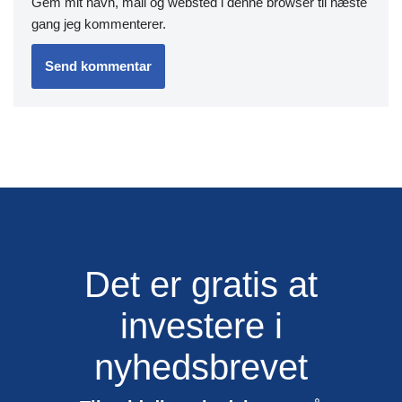
Gem mit navn, mail og websted i denne browser til næste
gang jeg kommenterer.
Det er gratis at
investere i
nyhedsbrevet