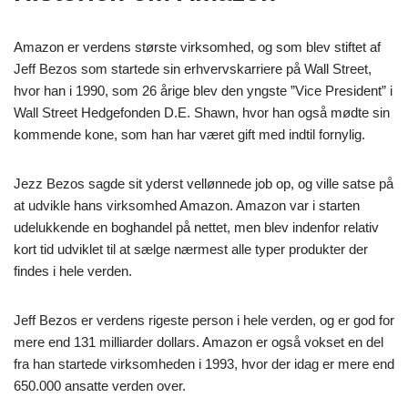
Amazon er verdens største virksomhed, og som blev stiftet af
Jeff Bezos som startede sin erhvervskarriere på Wall Street,
hvor han i 1990, som 26 årige blev den yngste ”Vice President” i
Wall Street Hedgefonden D.E. Shawn, hvor han også mødte sin
kommende kone, som han har været gift med indtil fornylig.
Jezz Bezos sagde sit yderst vellønnede job op, og ville satse på
at udvikle hans virksomhed Amazon. Amazon var i starten
udelukkende en boghandel på nettet, men blev indenfor relativ
kort tid udviklet til at sælge nærmest alle typer produkter der
findes i hele verden.
Jeff Bezos er verdens rigeste person i hele verden, og er god for
mere end 131 milliarder dollars. Amazon er også vokset en del
fra han startede virksomheden i 1993, hvor der idag er mere end
650.000 ansatte verden over.