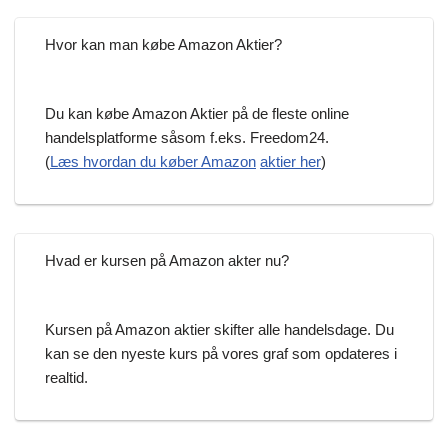
Hvor kan man købe Amazon Aktier?
Du kan købe Amazon Aktier på de fleste online
handelsplatforme såsom f.eks. Freedom24.
(
Læs hvordan du køber Amazon
aktier her
)
Hvad er kursen på Amazon akter nu?
Kursen på Amazon aktier skifter alle handelsdage. Du
kan se den nyeste kurs på vores graf som opdateres i
realtid.