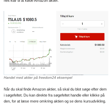
helt klar til at købe Amazon aktier.
Handel med aktier på freedom24 eksempel
Når du skal finde Amazon aktier, så skal du blot søge efter dem
i søgefeltet. Du kan direkte fra søgefeltet handle eller klikke på
den, for at læse mere omkring aktien og se dens kursudvikling.