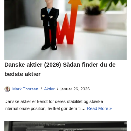
Danske aktier (2026) Sådan finder du de
bedste aktier
Mark Thorsen
Aktier
januar 26, 2026
Danske aktier er kendt for deres stabilitet og stærke
internationale position, hvilket gør dem til…
Read More »