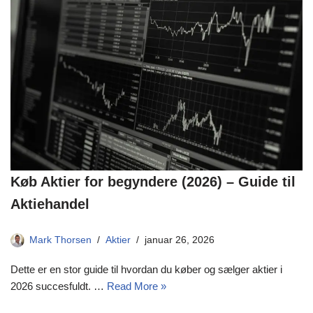
Køb Aktier for begyndere (2026) – Guide til
Aktiehandel
Mark Thorsen
Aktier
januar 26, 2026
Dette er en stor guide til hvordan du køber og sælger aktier i
2026 succesfuldt. …
Read More »