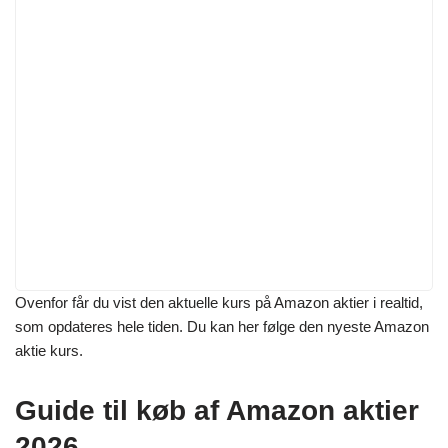
Ovenfor får du vist den aktuelle kurs på Amazon aktier i realtid,
som opdateres hele tiden. Du kan her følge den nyeste Amazon
aktie kurs.
Guide til køb af Amazon aktier
2026