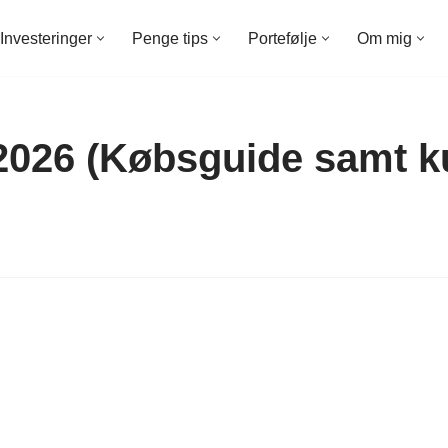
Investeringer
Penge tips
Portefølje
Om mig
2026 (Købsguide samt k