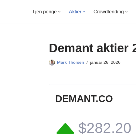
Tjen penge
Aktier
Crowdlending
Spring
til
indhold
Demant aktier 
Mark Thorsen
januar 26, 2026
DEMANT.CO
$282.20