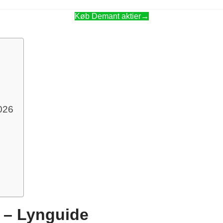
Køb Demant aktier→
2026
 – Lynguide