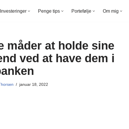
Investeringer
Penge tips
Portefølje
Om mig
e måder at holde sine
end ved at have dem i
banken
Thorsen
januar 18, 2022