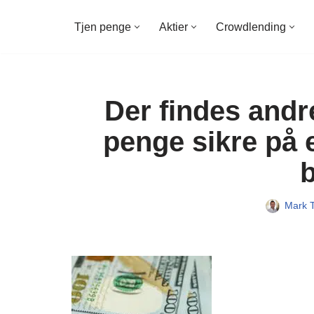
Tjen penge
Aktier
Crowdlending
Spring
til
indhold
Der findes andr
penge sikre på 
Mark 