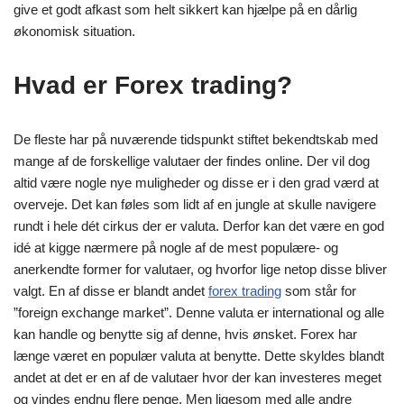
give et godt afkast som helt sikkert kan hjælpe på en dårlig
økonomisk situation.
Hvad er Forex trading?
De fleste har på nuværende tidspunkt stiftet bekendtskab med
mange af de forskellige valutaer der findes online. Der vil dog
altid være nogle nye muligheder og disse er i den grad værd at
overveje. Det kan føles som lidt af en jungle at skulle navigere
rundt i hele dét cirkus der er valuta. Derfor kan det være en god
idé at kigge nærmere på nogle af de mest populære- og
anerkendte former for valutaer, og hvorfor lige netop disse bliver
valgt. En af disse er blandt andet
forex trading
som står for
”foreign exchange market”. Denne valuta er international og alle
kan handle og benytte sig af denne, hvis ønsket. Forex har
længe været en populær valuta at benytte. Dette skyldes blandt
andet at det er en af de valutaer hvor der kan investeres meget
og vindes endnu flere penge. Men ligesom med alle andre