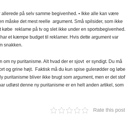
er allerede på selv samme begivenhed. • Ikke alle kan være
men måske det mest reelle argument. Små spilsider, som ikke
t købe reklame på tv og slet ikke under en sportsbegivenhed.
 har et kæmpe budget til reklamer. Hvis dette argument var
 om snakken.
en om ny puritanisme. Alt hvad der er sjovt er syndigt. Du må
 kort og grine højt. Faktisk må du kun spise gulerødder og løbe
 Ny puritanisme bliver ikke brugt som argument, men er det stof
r udløst denne ny puritanisme er en helt anden artikel, som
Rate this post