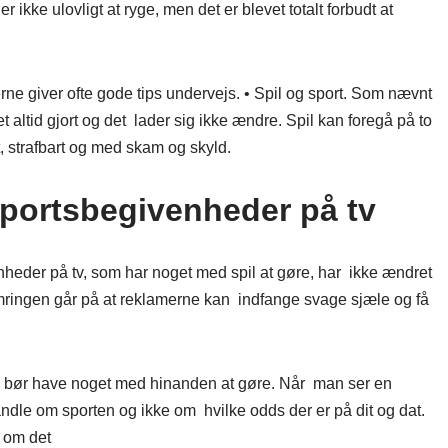
 ikke ulovligt at ryge, men det er blevet totalt forbudt at
e giver ofte gode tips undervejs. • Spil og sport. Som nævnt
 altid gjort og det lader sig ikke ændre. Spil kan foregå på to
t, strafbart og med skam og skyld.
sportsbegivenheder på tv
eder på tv, som har noget med spil at gøre, har ikke ændret
mringen går på at reklamerne kan indfange svage sjæle og få
ikke bør have noget med hinanden at gøre. Når man ser en
ndle om sporten og ikke om hvilke odds der er på dit og dat.
t om det