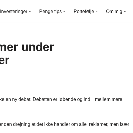
Investeringer
Penge tips
Portefølje
Om mig
mer under
er
kke en ny debat. Debatten er løbende og ind i mellem mere
r den drejning at det ikke handler om alle reklamer, men især