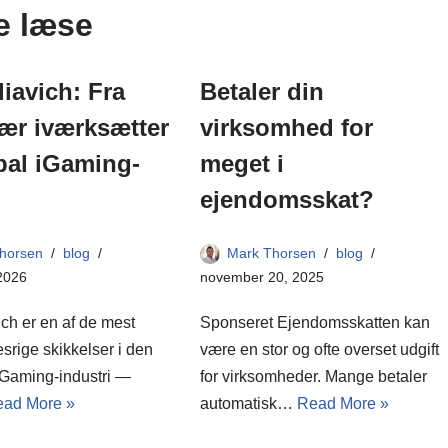
e læse
liavich: Fra
Betaler din
ær iværksætter
virksomhed for
obal iGaming-
meget i
ejendomsskat?
horsen
blog
Mark Thorsen
blog
 2026
november 20, 2025
ich er en af de mest
Sponseret Ejendomsskatten kan
esrige skikkelser i den
være en stor og ofte overset udgift
Gaming-industri —
for virksomheder. Mange betaler
ad More »
automatisk…
Read More »