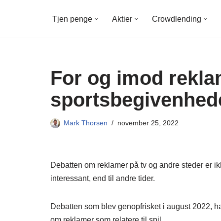
Tjen penge
Aktier
Crowdlending
Spring
til
indhold
For og imod rekla
sportsbegivenhed
Mark Thorsen
november 25, 2022
Debatten om reklamer på tv og andre steder er i
interessant, end til andre tider.
Debatten som blev genopfrisket i august 2022, ha
om reklamer som relatere til spil.