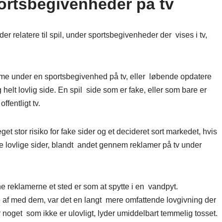
ortsbegivenheder på tv
er relatere til spil, under sportsbegivenheder der vises i tv,
klame under en sportsbegivenhed på tv, eller løbende opdatere
 helt lovlig side. En spil side som er fake, eller som bare er
offentligt tv.
et stor risiko for fake sider og et decideret sort markedet, hvis
e lovlige sider, blandt andet gennem reklamer på tv under
ne reklamerne et sted er som at spytte i en vandpyt.
le af med dem, var det en langt mere omfattende lovgivning der
or noget som ikke er ulovligt, lyder umiddelbart temmelig tosset.