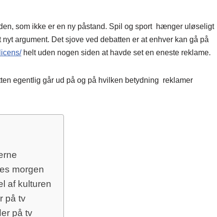
en, som ikke er en ny påstand. Spil og sport hænger uløseligt
 nyt argument. Det sjove ved debatten er at enhver kan gå på
licens/
helt uden nogen siden at havde set en eneste reklame.
ten egentlig går ud på og på hvilken betydning reklamer
merne
ernes morgen
el af kulturen
r på tv
er på tv