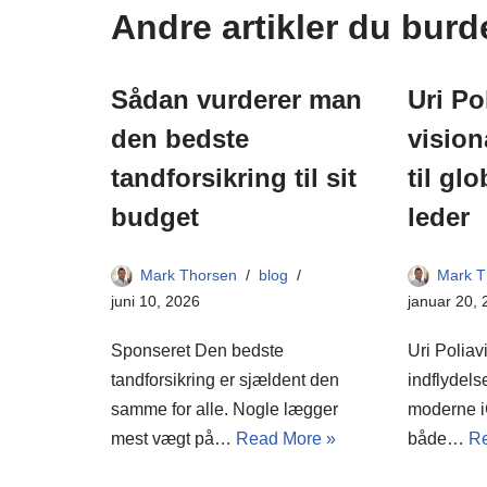
Andre artikler du burd
Sådan vurderer man
Uri Po
den bedste
vision
tandforsikring til sit
til gl
budget
leder
Mark Thorsen
blog
Mark T
juni 10, 2026
januar 20,
Sponseret Den bedste
Uri Poliav
tandforsikring er sjældent den
indflydels
samme for alle. Nogle lægger
moderne i
mest vægt på…
Read More »
både…
Re