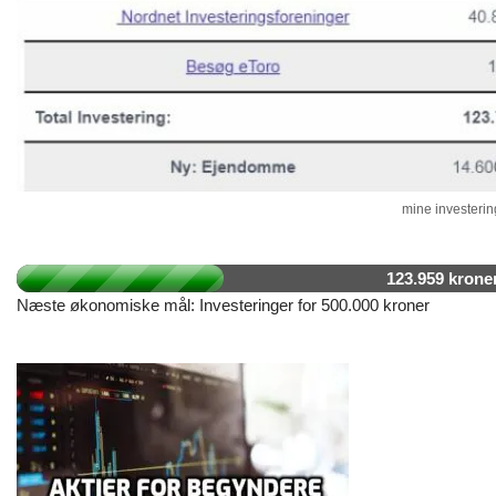
mine investering
123.959 krone
Næste økonomiske mål: Investeringer for 500.000 kroner