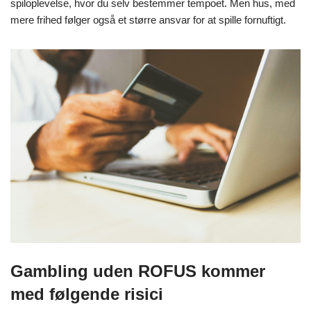
spiloplevelse, hvor du selv bestemmer tempoet. Men hus, med
mere frihed følger også et større ansvar for at spille fornuftigt.
Gambling uden ROFUS kommer
med følgende risici