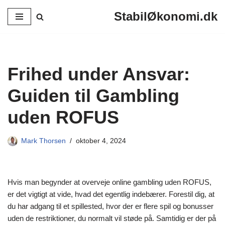
StabilØkonomi.dk
Spring
til
indhold
Frihed under Ansvar:
Guiden til Gambling
uden ROFUS
Mark Thorsen
oktober 4, 2024
Hvis man begynder at overveje online gambling uden ROFUS,
er det vigtigt at vide, hvad det egentlig indebærer. Forestil dig, at
du har adgang til et spillested, hvor der er flere spil og bonusser
uden de restriktioner, du normalt vil støde på. Samtidig er der på