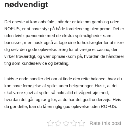
nødvendigt
Det eneste vi kan anbefale , når der er tale om gambling uden
ROFUS, er at have styr på både fordelene og ulemperne. Det er
uden tvivl spændende med de ekstra spilmuligheder samt
bonusser, men husk også at tage dine forholdsregler for at sikre
dig selv den gode oplevelse. Sørg for at vælge et casino, der
virker troværdigt, og vær opmærksom på, hvordan de håndterer
ting som kundeservice og betaling.
I sidste ende handler det om at finde den rette balance, hvor du
kan have fornøjelse af spillet uden bekymringer. Husk, at det
skal være sjovt at spille, så hold altid et vågent øje med,
hvordan det går, og sørg for, at du har det godt undervejs. Hvis
du gør dette, kan du få en rigtig god oplevelse uden ROFUS.
Rate this post