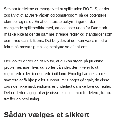
Selvom fordelene er mange ved at spille uden ROFUS, er det
også vigtigt at være vågen og opmærksom på de potentielle
ulemper og risici. En af de største bekymringer er den
manglende spilleresikkerhed, da casinoer uden for Danmark
måske ikke følger de samme strenge regler og standarder som
dem med dansk licens. Det betyder, at der kan være mindre
fokus på ansvarligt spil og beskyttelse af spillere.
Derudover er der en risiko for, at du kan støde på juridiske
problemer, især hvis du spiller på sider, der ikke er fuldt
regulerede eller licenserede i dit land. Endelig kan det være
sværere at få hjælp eller support, hvis noget går galt, da disse
casinoer ikke nødvendigvis er underlagt danske love og regler.
Det er derfor vigtigt at veje disse risici op mod fordelene, før du
træffer en beslutning.
Sådan vælges et sikkert