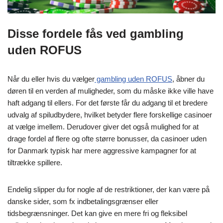
Disse fordele fås ved gambling
uden ROFUS
Når du eller hvis du vælger
gambling uden ROFUS
, åbner du
døren til en verden af muligheder, som du måske ikke ville have
haft adgang til ellers. For det første får du adgang til et bredere
udvalg af spiludbydere, hvilket betyder flere forskellige casinoer
at vælge imellem. Derudover giver det også mulighed for at
drage fordel af flere og ofte større bonusser, da casinoer uden
for Danmark typisk har mere aggressive kampagner for at
tiltrække spillere.
Endelig slipper du for nogle af de restriktioner, der kan være på
danske sider, som fx indbetalingsgrænser eller
tidsbegrænsninger. Det kan give en mere fri og fleksibel