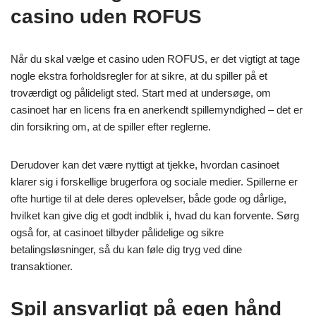
casino uden ROFUS
Når du skal vælge et casino uden ROFUS, er det vigtigt at tage
nogle ekstra forholdsregler for at sikre, at du spiller på et
troværdigt og pålideligt sted. Start med at undersøge, om
casinoet har en licens fra en anerkendt spillemyndighed – det er
din forsikring om, at de spiller efter reglerne.
Derudover kan det være nyttigt at tjekke, hvordan casinoet
klarer sig i forskellige brugerfora og sociale medier. Spillerne er
ofte hurtige til at dele deres oplevelser, både gode og dårlige,
hvilket kan give dig et godt indblik i, hvad du kan forvente. Sørg
også for, at casinoet tilbyder pålidelige og sikre
betalingsløsninger, så du kan føle dig tryg ved dine
transaktioner.
Spil ansvarligt på egen hånd