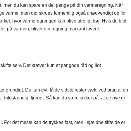
yrt, men du kan spare en del penge på din varmeregning. Når
lige varme, men der skrues formentlig også unødvendigt op for
irkel, hvor varmeregningen kan blive utroligt høj. Hvis du blot
lder på varmen, bliver din regning markant lavere.
skifte selv. Det kræver kun et par gode råd og lidt
er grundigt. Du kan evt. få de sidste rester væk, ved brug af en
r er fuldstændigt fjernet. Så kan du være sikker på, at de nye er
 For det meste kan de trykkes fast, men i sjældne tilfælde er