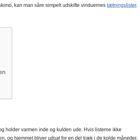
eskimo, kan man såre simpelt udskifte vinduernes
tætningslister
.
en
 og holder varmen inde og kulden ude. Hvis listerne ikke
men, og hjemmet bliver udsat for en del træk i de kolde måneder.