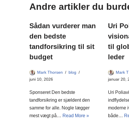
Andre artikler du burd
Sådan vurderer man
Uri Po
den bedste
vision
tandforsikring til sit
til gl
budget
leder
Mark Thorsen
blog
Mark T
juni 10, 2026
januar 20,
Sponseret Den bedste
Uri Poliav
tandforsikring er sjældent den
indflydels
samme for alle. Nogle lægger
moderne i
mest vægt på…
Read More »
både…
Re