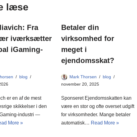
e læse
liavich: Fra
Betaler din
ær iværksætter
virksomhed for
obal iGaming-
meget i
ejendomsskat?
horsen
blog
Mark Thorsen
blog
 2026
november 20, 2025
ich er en af de mest
Sponseret Ejendomsskatten kan
esrige skikkelser i den
være en stor og ofte overset udgift
Gaming-industri —
for virksomheder. Mange betaler
ad More »
automatisk…
Read More »