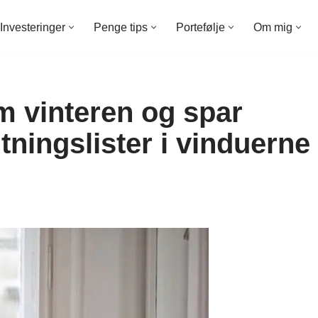
Investeringer
Penge tips
Portefølje
Om mig
 vinteren og spar
ningslister i vinduerne