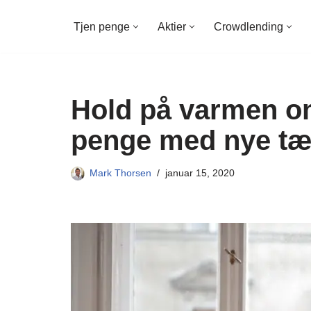
Tjen penge
Aktier
Crowdlending
Spring
til
indhold
Hold på varmen om
penge med nye tæt
Mark Thorsen
januar 15, 2020