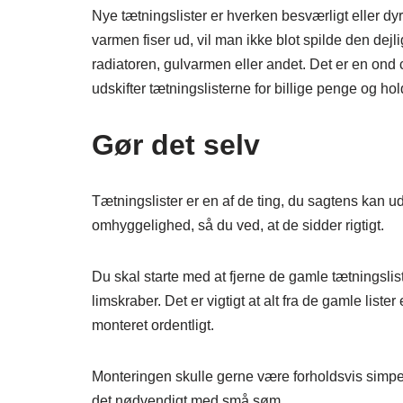
Nye tætningslister er hverken besværligt eller d
varmen fiser ud, vil man ikke blot spilde den dej
radiatoren, gulvarmen eller andet. Det er en ond c
udskifter tætningslisterne for billige penge og ho
Gør det selv
Tætningslister er en af de ting, du sagtens kan ud
omhyggelighed, så du ved, at de sidder rigtigt.
Du skal starte med at fjerne de gamle tætningslist
limskraber. Det er vigtigt at alt fra de gamle liste
monteret ordentligt.
Monteringen skulle gerne være forholdsvis simpel.
det nødvendigt med små søm.