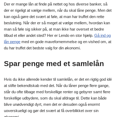
Der er mange lån at finde på nettet og hos diverse banker, så
der er rigeligt at vælge mellem, når du skal låne penge. Men det
kan også gøre det svært at føle, at man har truffet den rette
beslutning. Når der er så meget at vælge mellem, hvordan kan
man så føle sig sikker på, at man ikke har overset et bedre
tilbud et eller andet sted? Her er Lendo en stor hjælp.
Gå ind og
lån penge
med en gode mavefornemmelse og en vished om, at
du har truffet det bedste valg for din økonomi.
Spar penge med et samlelån
Hvis du ikke allerede kender til samlelån, er det en rigtig god idé
at stifte bekendtskab med det. Når du låner penge flere gange,
står du ofte tilbage med forskellige renter og gebyrer samt flere
forskellige udbydere, som du skal afdrage til. Dette kan både
blive unødvendigt dyrt, men det er desuden også enormt
uoverskueligt og gør det svært at få overblikket over sin
økonomi.