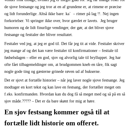
de sjove festsange og jeg tror at en af grundene er, at rimene er præcise
og lidt forunderlige. Altså ikke bare:
ka
` –
rimer på lag !!. Nej ingen
forkortelser. Vi springer ikke over, hvor gærdet er lavets. Jeg bruger
humoren og de lidt finurlige vendinger, der gør, at det bliver sjove
festsange og festtaler der bliver resultatet.
Festtaler ved jeg, at jeg er god til. Det får jeg tit at vide. Festtaler skriver
jeg mange af og det kan være festtaler til konfirmationer – festtale til
fødselsdagen – eller en god, sjov og alvorlig tale til brylluppet. Jeg har
ofte fået tilbagemeldinger om, at brudgommen kneb en tåre, fik sagt
nogle gode ting og gæsterne grinede røven ud af bukserne.
Det er sjovt at fortælle historier – når jeg laver nogle sjove festsange. Jeg
modtager en kort tekst og kan lave en festsang, der fortæller meget om
f.eks. konfirmanden. Hvordan kan du dog få så meget med og så på en så
sjov måde.????? – Det er da bare skønt for mig at høre.
En sjov festsang kommer også til at
fortælle lidt historie om offeret.