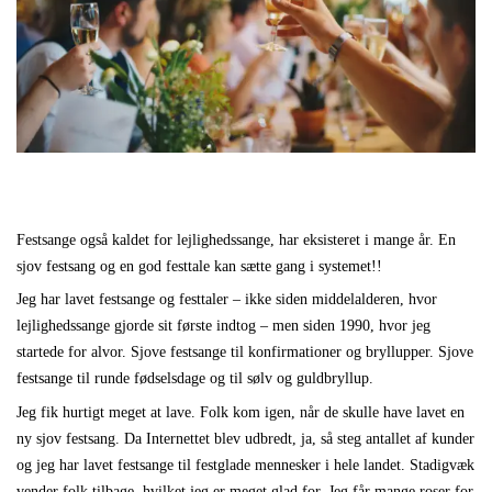
Festsange også kaldet for lejlighedssange, har eksisteret i mange år. En
sjov festsang og en god festtale kan sætte gang i systemet!!
Jeg har lavet festsange og festtaler – ikke siden middelalderen, hvor
lejlighedssange gjorde sit første indtog – men siden 1990, hvor jeg
startede for alvor. Sjove festsange til konfirmationer og bryllupper. Sjove
festsange til runde fødselsdage og til sølv og guldbryllup.
Jeg fik hurtigt meget at lave. Folk kom igen, når de skulle have lavet en
ny sjov festsang. Da Internettet blev udbredt, ja, så steg antallet af kunder
og jeg har lavet festsange til festglade mennesker i hele landet. Stadigvæk
vender folk tilbage, hvilket jeg er meget glad for. Jeg får mange roser for