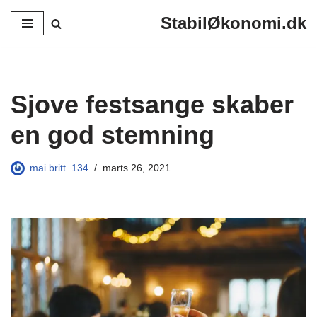
StabilØkonomi.dk
Spring
til
indhold
Sjove festsange skaber
en god stemning
mai.britt_134
marts 26, 2021