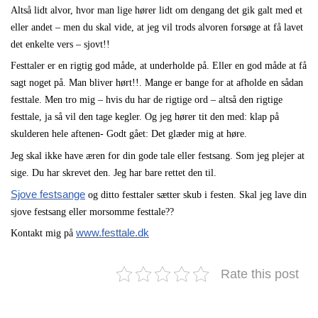
Altså lidt alvor, hvor man lige hører lidt om
dengang
det gik galt med et
eller andet – men du skal vide, at jeg vil trods alvoren forsøge at få lavet
det enkelte vers – sjovt!!
Festtaler er en rigtig god
måde,
at underholde på. Eller en god måde at få
sagt noget på. Man bliver
hørt!!.
Mange er bange for at afholde en sådan
festtale. Men tro mig – hvis du har de rigtige ord – altså den rigtige
festtale, ja så vil den tage kegler. Og jeg hører tit den med: klap på
skulderen hele aftenen- Godt gået: Det glæder mig at høre.
Jeg skal ikke have æren for din gode tale eller festsang. Som jeg plejer at
sige. Du har skrevet den. Jeg har bare rettet den til.
Sjove festsange
og ditto festtaler sætter skub i festen. Skal jeg lave din
sjove festsang eller morsomme festtale??
www.festtale.dk
Kontakt mig på
Rate this post