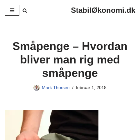
StabilØkonomi.dk
Spring
til
indhold
Småpenge – Hvordan
bliver man rig med
småpenge
Mark Thorsen
februar 1, 2018