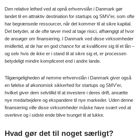
Den relative lethed ved at opnå erhvervslån i Danmark gør
landet til en attraktiv destination for startups og SMV’er, som ofte
har begrænsede ressourcer, når det kommer til at sikre kapital.
Det betyder, at de ofte tøver med at tage risici, afhængigt af hvor
de ansøger om finansiering. I Danmark ved disse virksomheder
imidlertid, at de har en god chance for at kvalificere sig til et lån –
og selv hvis de ikke er i stand til at sikre sig et, er processen
betydeligt mindre kompliceret end i andre lande.
Tilgængeligheden af nemme erhvervslån i Danmark giver også
en følelse af økonomisk sikkerhed for startups og SMV’er,
hvilket giver dem selvtillid til at investere i deres drift, ansætte
nye medarbejdere og ekspandere til nye markeder. Uden denne
finansiering ville disse virksomheder måske have svært ved at
overleve og i sidste ende blive tvunget til at lukke.
Hvad gør det til noget særligt?