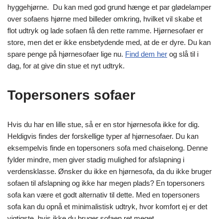
hyggehjørne. Du kan med god grund hænge et par glødelamper
over sofaens hjørne med billeder omkring, hvilket vil skabe et
flot udtryk og lade sofaen få den rette ramme. Hjørnesofaer er
store, men det er ikke ensbetydende med, at de er dyre. Du kan
spare penge på hjørnesofaer lige nu.
Find dem her
og slå til i
dag, for at give din stue et nyt udtryk.
Topersoners sofaer
Hvis du har en lille stue, så er en stor hjørnesofa ikke for dig.
Heldigvis findes der forskellige typer af hjørnesofaer. Du kan
eksempelvis finde en topersoners sofa med chaiselong. Denne
fylder mindre, men giver stadig mulighed for afslapning i
verdensklasse. Ønsker du ikke en hjørnesofa, da du ikke bruger
sofaen til afslapning og ikke har megen plads? En topersoners
sofa kan være et godt alternativ til dette. Med en topersoners
sofa kan du opnå et minimalistisk udtryk, hvor komfort ej er det
vigtigste, hvis ikke du bruger sofaen ret meget.