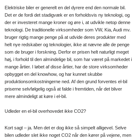
Elektriske biler er generelt en del dyrere end den normale bil.
Det er de fordi det stadigvæk er en forholdsvis ny teknologi, og
der er investeret mange kroner og øre i, at udvikle netop denne
teknologi. De traditionelle virksomheder som VW, Kia, Audi mv.
bruger rigtig mange penge på at udvide deres produkter med
helt nye redskaber og teknologier, ikke at nævne alle de penge
som de bruger i forskning. Derfor er prisen helt naturligt meget
høj, i forhold til den almindelige bil, som har været på markedet i
mange årtier. I løbet af disse årtier, har de store virksomheder
opbygget en del knowhow, og har kunnet skubbe
produktionsomkostningerne ned. Af den grund forventes el-bil
priserne selvfølgelig også at falde i fremtiden, når det bliver
mere almindeligt at køre i el-bil.
Udleder en el-bil overhovedet ikke CO2?
Kort sagt – ja. Men det er dog ikke så simpelt alligevel. Selve
bilen udleder slet ikke noget CO2 når den kører på vejene, men