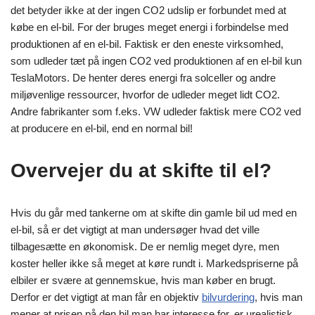
det betyder ikke at der ingen CO2 udslip er forbundet med at
købe en el-bil. For der bruges meget energi i forbindelse med
produktionen af en el-bil. Faktisk er den eneste virksomhed,
som udleder tæt på ingen CO2 ved produktionen af en el-bil kun
TeslaMotors. De henter deres energi fra solceller og andre
miljøvenlige ressourcer, hvorfor de udleder meget lidt CO2.
Andre fabrikanter som f.eks. VW udleder faktisk mere CO2 ved
at producere en el-bil, end en normal bil!
Overvejer du at skifte til el?
Hvis du går med tankerne om at skifte din gamle bil ud med en
el-bil, så er det vigtigt at man undersøger hvad det ville
tilbagesætte en økonomisk. De er nemlig meget dyre, men
koster heller ikke så meget at køre rundt i. Markedspriserne på
elbiler er svære at gennemskue, hvis man køber en brugt.
Derfor er det vigtigt at man får en objektiv
bilvurdering
, hvis man
mener at prisen på den bil man har interesse for, er urealistisk.