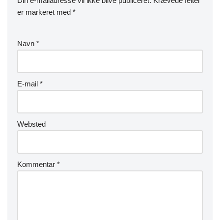
Din e-mailadresse vil ikke blive publiceret.
Krævede felter
er markeret med
*
Navn
*
E-mail
*
Websted
Kommentar
*