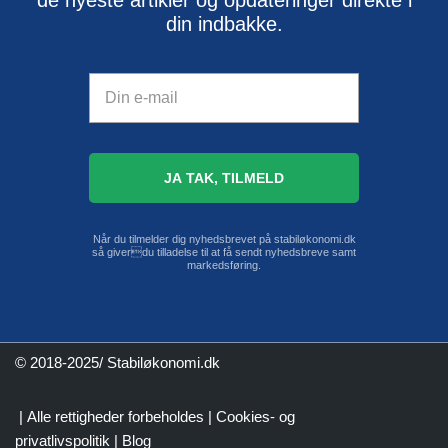
de nyeste artikler og opdateringer direkte i
din indbakke.
Når du tilmelder dig nyhedsbrevet på stabiløkonomi.dk
så giverdu tilladelse til at få sendt nyhedsbreve samt
markedsføring.
© 2018-2025/ Stabiløkonomi.dk
| Alle rettigheder forbeholdes |
Cookies- og
privatlivspolitik
|
Blog