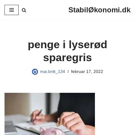
StabilØkonomi.dk
Spring
til
indhold
penge i lyserød
sparegris
mai.britt_134
februar 17, 2022