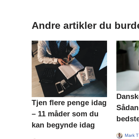
Andre artikler du burd
Danske
Tjen flere penge idag
Sådan 
– 11 måder som du
bedste
kan begynde idag
Mark T