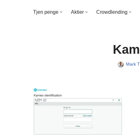
Tjen penge
Aktier
Crowdlending
Spring
til
indhold
Kam
Mark T