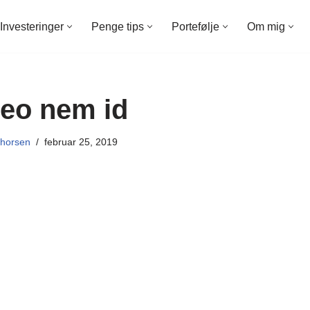
Investeringer
Penge tips
Portefølje
Om mig
eo nem id
horsen
februar 25, 2019