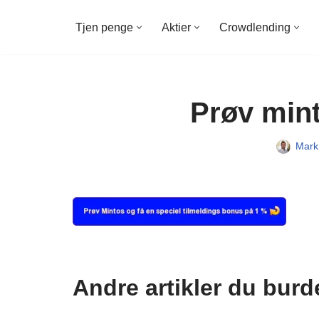
Tjen penge
Aktier
Crowdlending
Spring
til
indhold
Prøv mint
Mark
Andre artikler du burd