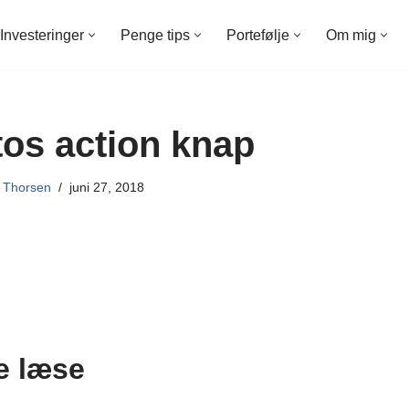
Investeringer
Penge tips
Portefølje
Om mig
os action knap
 Thorsen
juni 27, 2018
e læse