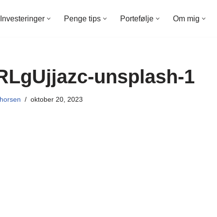
Investeringer
Penge tips
Portefølje
Om mig
RLgUjjazc-unsplash-1
horsen
oktober 20, 2023