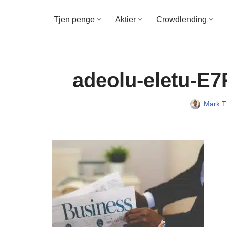
Tjen penge
Aktier
Crowdlending
Spring
til
indhold
adeolu-eletu-E7
Mark T