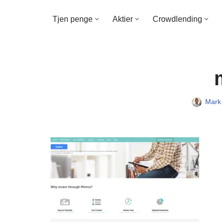
Tjen penge
Aktier
Crowdlending
Spring
til
indhold
Mark