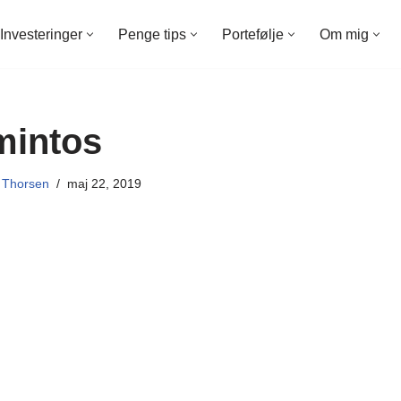
Investeringer
Penge tips
Portefølje
Om mig
mintos
 Thorsen
maj 22, 2019