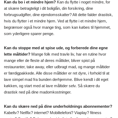
Kan du bo i et mindre hjem?
Kan du flytte i noget mindre, for
at skære betragteligt i dit boliglån, din forsikring, dine
forbrugsudgifter, dine ejendomsskatter? Alt dette falder drastisk,
hvis du flytter i et mindre hjem. Ved at flytte i et mindre hjem,
begrænser også hvor mange ting, som kan købes til hjemmet,
som yderligere sparer penge.
Kan du stoppe med at spise ude, og forberede dine egne
lette måltider?
Mange folk med travle liv, har en rutine hvor
mange eller de fleste af deres måltider, bliver spist på
restauranter, take away, eller udbragt mad, og mange måltider
er færdigpakkede. Alle disse måltider er ret dyre, i forhold til at
lave simpel mad fra bunden derhjemme. Blive kendt i dit eget
køkken, og start med at lave måltider selv. Så skære du
drastisk ned på dine madomkostninger.
Kan du skære ned på dine underholdnings abonnementer?
Kabeltv? Netflix? internet? Mobiltelefoni? Viaplay? fitness