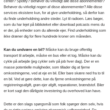
center? Spotify? Behøver du virkeligt alle disse abonnementer?
Behøver du virkeligt
nogen
af disse abonnementer? Alle disse
services eksistere kun, for at give underholdning, så derfor kan
du finde underholdning andre steder. Lyt til radioen. Læs bøger,
som du har lejet på biblioteket eller download potcasts mens du
er der, på enheder som du allerede ejer. Find underholdning som
ikke dræner dig for flere hundrede kroner om måneden.
Kan du undvære en bil?
Måske kan du bruge offentlig
transport til arbejde, måske en bus eller et tog. Måske kan du
cykle på arbejde (jeg cykler selv på job hver dag). Der er en
masse potentielle muligheder, som tillader dig at fjerne
omkostningerne, ved at eje en bil. Eller bare skære ned fra to til
en bil. Ved at gøre dette, kan du fjerne omkostningerne på
registreringsafgift, grøn ejer afgift, reparationer, brændstof. Biler
er kort sagt den dårligste investering du overhoved kan have.
Dette er den slags spørgsmål som folk spørger dem selv, hvis
de er rigtig seriøse omkring økonomisk uafhængighed. De