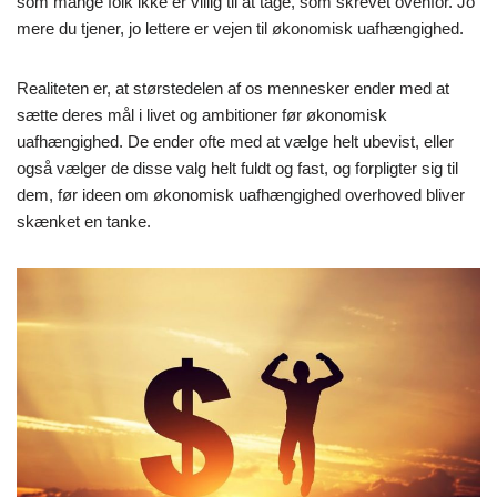
som mange folk ikke er villig til at tage, som skrevet ovenfor. Jo
mere du tjener, jo lettere er vejen til økonomisk uafhængighed.
Realiteten er, at størstedelen af os mennesker ender med at
sætte deres mål i livet og ambitioner før økonomisk
uafhængighed. De ender ofte med at vælge helt ubevist, eller
også vælger de disse valg helt fuldt og fast, og forpligter sig til
dem, før ideen om økonomisk uafhængighed overhoved bliver
skænket en tanke.