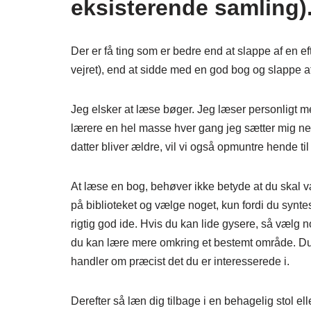
eksisterende samling)
Der er få ting som er bedre end at slappe af en e
vejret), end at sidde med en god bog og slappe af
Jeg elsker at læse bøger. Jeg læser personligt m
lærere en hel masse hver gang jeg sætter mig ne
datter bliver ældre, vil vi også opmuntre hende til
At læse en bog, behøver ikke betyde at du skal væ
på biblioteket og vælge noget, kun fordi du syntes
rigtig god ide. Hvis du kan lide gysere, så vælg n
du kan lære mere omkring et bestemt område. Du 
handler om præcist det du er interesserede i.
Derefter så læn dig tilbage i en behagelig stol ell