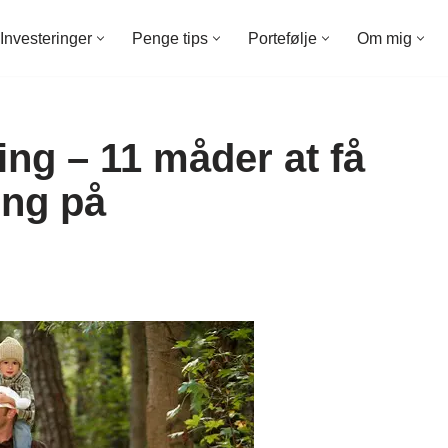
Investeringer
Penge tips
Portefølje
Om mig
ng – 11 måder at få
ing på