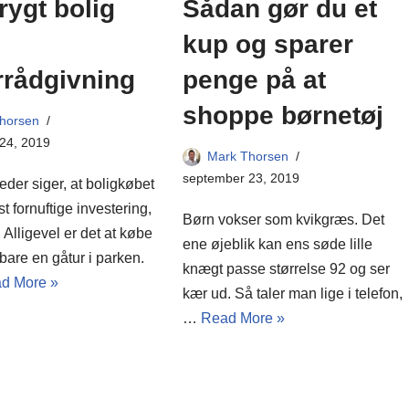
Sådan gør du et
rygt bolig
kup og sparer
penge på at
rrådgivning
shoppe børnetøj
horsen
24, 2019
Mark Thorsen
september 23, 2019
der siger, at boligkøbet
t fornuftige investering,
Børn vokser som kvikgræs. Det
. Alligevel er det at købe
ene øjeblik kan ens søde lille
 bare en gåtur i parken.
knægt passe størrelse 92 og ser
d More »
kær ud. Så taler man lige i telefon,
…
Read More »