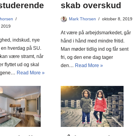
studerende
skab overskud
horsen
Mark Thorsen
oktober 8, 2019
, 2019
At være på arbejdsmarkedet, går
ighed, indskud, nye
hånd i hånd med mindre fritid.
 en hverdag på SU.
Man møder tidlig ind og får sent
kan være stramt, når
fri, og den ene dag tager
r flyttet ud og skal
den…
Read More »
engene…
Read More »