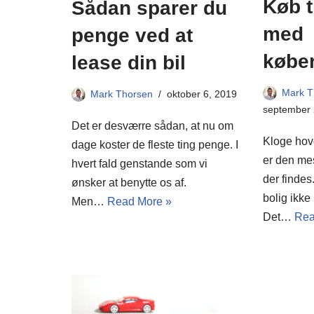
Køb t
Sådan sparer du
med
penge ved at
købe
lease din bil
Mark T
Mark Thorsen
oktober 6, 2019
september 
Det er desværre sådan, at nu om
Kloge hove
dage koster de fleste ting penge. I
er den mes
hvert fald genstande som vi
der findes
ønsker at benytte os af.
bolig ikke
Men…
Read More »
Det…
Rea