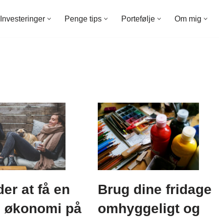
Investeringer
Penge tips
Portefølje
Om mig
er at få en
Brug dine fridage
l økonomi på
omhyggeligt og