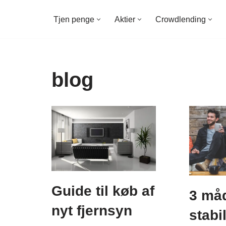
Tjen penge
Aktier
Crowdlending
Spring
til
indhold
blog
Guide til køb af
3 måd
nyt fjernsyn
stabi