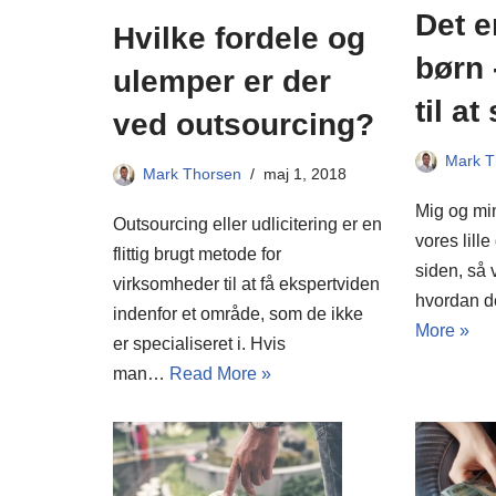
Det e
Hvilke fordele og
børn 
ulemper er der
til a
ved outsourcing?
Mark T
Mark Thorsen
maj 1, 2018
Mig og min
Outsourcing eller udlicitering er en
vores lille
flittig brugt metode for
siden, så 
virksomheder til at få ekspertviden
hvordan d
indenfor et område, som de ikke
More »
er specialiseret i. Hvis
man…
Read More »