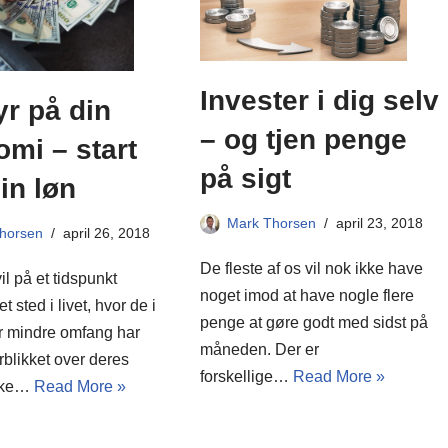
Invester i dig selv
yr på din
– og tjen penge
mi – start
på sigt
in løn
Mark Thorsen
april 23, 2018
horsen
april 26, 2018
De fleste af os vil nok ikke have
il på et tidspunkt
noget imod at have nogle flere
t sted i livet, hvor de i
penge at gøre godt med sidst på
er mindre omfang har
måneden. Der er
rblikket over deres
forskellige…
Read More »
ske…
Read More »