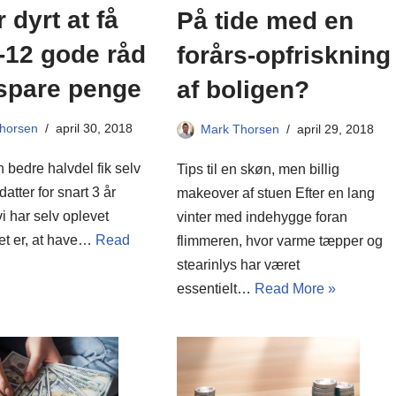
r dyrt at få
På tide med en
-12 gode råd
forårs-opfriskning
t spare penge
af boligen?
horsen
april 30, 2018
Mark Thorsen
april 29, 2018
 bedre halvdel fik selv
Tips til en skøn, men billig
 datter for snart 3 år
makeover af stuen Efter en lang
vi har selv oplevet
vinter med indehygge foran
et er, at have…
Read
flimmeren, hvor varme tæpper og
stearinlys har været
essentielt…
Read More »