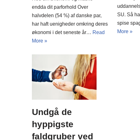
uddannelse
endda dit parforhold Over
SU. Så har
halvdelen (54 %) af danske par,
spise spa
har haft uenigheder omkring deres
More »
økonomi i det seneste år…
Read
More »
Undgå de
hyppigste
faldgruber ved