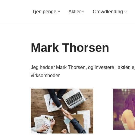
Tjen penge
Aktier
Crowdlending
Spring
til
indhold
Mark Thorsen
Jeg hedder Mark Thorsen, og investere i aktier
virksomheder.