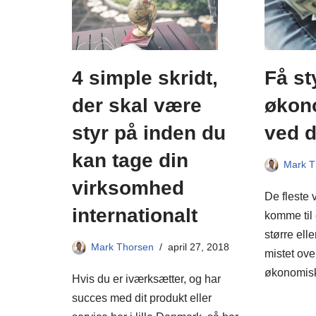
4 simple skridt,
Få st
der skal være
økono
styr på inden du
ved d
kan tage din
Mark T
virksomhed
De fleste v
internationalt
komme til e
større ell
Mark Thorsen
april 27, 2018
mistet ove
økonomi
Hvis du er iværksætter, og har
succes med dit produkt eller