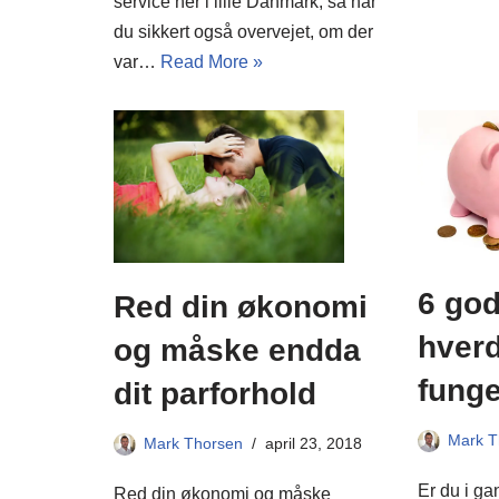
service her i lille Danmark, så har
du sikkert også overvejet, om der
var…
Read More »
6 gode
Red din økonomi
hverd
og måske endda
fung
dit parforhold
Mark T
Mark Thorsen
april 23, 2018
Er du i ga
Red din økonomi og måske