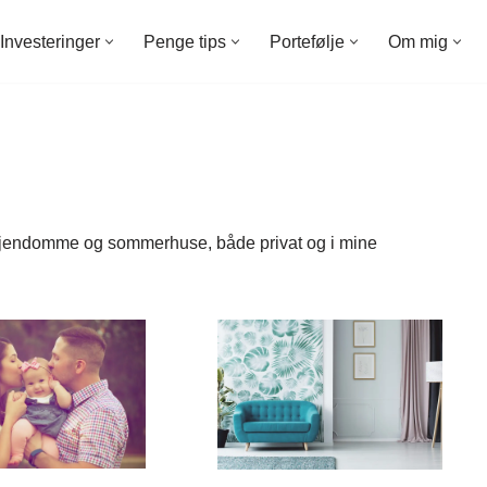
Investeringer
Penge tips
Portefølje
Om mig
, ejendomme og sommerhuse, både privat og i mine