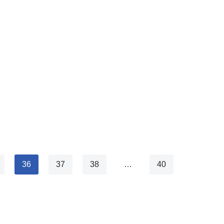
36
37
38
…
40